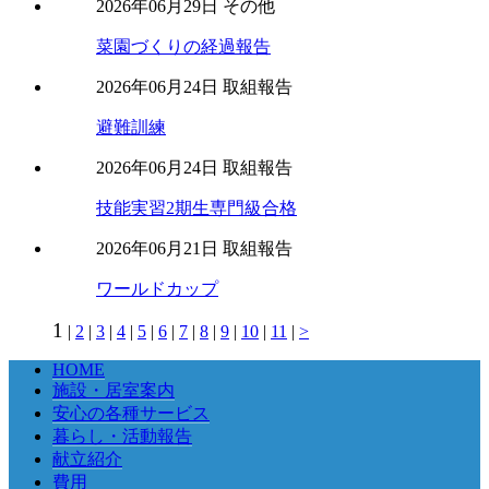
2026年06月29日
その他
菜園づくりの経過報告
2026年06月24日
取組報告
避難訓練
2026年06月24日
取組報告
技能実習2期生専門級合格
2026年06月21日
取組報告
ワールドカップ
1
|
2
|
3
|
4
|
5
|
6
|
7
|
8
|
9
|
10
|
11
|
>
HOME
施設・居室案内
安心の各種サービス
暮らし・活動報告
献立紹介
費用