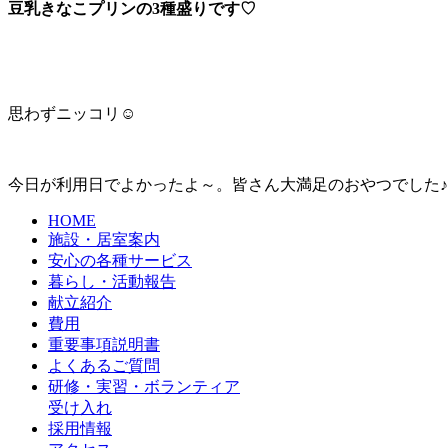
豆乳きなこプリンの3種盛りです♡
思わずニッコリ☺
今日が利用日でよかったよ～。皆さん大満足のおやつでした♪
HOME
施設・居室案内
安心の各種サービス
暮らし・活動報告
献立紹介
費用
重要事項説明書
よくあるご質問
研修・実習・ボランティア
受け入れ
採用情報