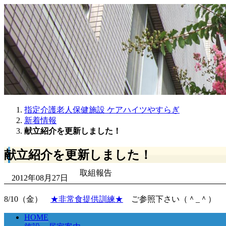
指定介護老人保健施設 ケアハイツやすらぎ
新着情報
献立紹介を更新しました！
献立紹介を更新しました！
取組報告
2012年08月27日
8/10（金）
★非常食提供訓練★
ご参照下さい（＾_＾）
HOME