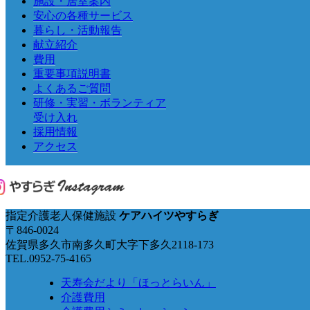
施設・居室案内
安心の各種サービス
暮らし・活動報告
献立紹介
費用
重要事項説明書
よくあるご質問
研修・実習・ボランティア
受け入れ
採用情報
アクセス
指定介護老人保健施設
ケアハイツやすらぎ
〒846-0024
佐賀県多久市南多久町大字下多久2118-173
TEL.0952-75-4165
天寿会だより「ほっとらいん」
介護費用